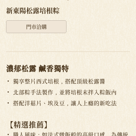
新東陽松露培根粽
門市洽購
濃郁松露 鹹香獨特
獨享整片西式培根，搭配頂級松露醬
北部粽手法製作，並將培根末拌入粽飯內
搭配洋菇片、埃及豆，讓人上癮的新吃法
【
精選推薦
】
職人風味：如法式燉飯般的高級口感，為傳統