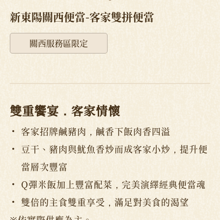
新東陽關西便當-客家雙拼便當
關西服務區限定
雙重饗宴．客家情懷
客家招牌鹹豬肉，鹹香下飯肉香四溢
豆干、豬肉與魷魚香炒而成客家小炒，提升便
當層次豐富
Q彈米飯加上豐富配菜，完美演繹經典便當魂
雙倍的主食雙重享受，滿足對美食的渴望
※依實際供應為主。