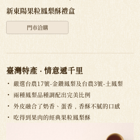
新東陽果粒鳳梨酥禮盒
門市洽購
臺灣特產 ‧ 情意遞千里
嚴選台農17號-金鑽鳳梨及台農3號-土鳳梨
兩種鳳梨品種調配出完美比例
外皮融合了奶香、蛋香，香酥不膩的口感
吃得到果肉的經典果粒鳳梨酥