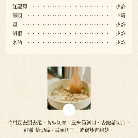
紅蘿蔔
少許
蒜頭
2瓣
鹽
少許
胡椒
少許
⽶酒
少許
將甜⾖去頭去尾、⿈椒切絲、⽟⽶筍斜切、杏鮑菇切⽚、
紅蘿 蔔切絲、蒜頭切丁；乾鍋炒杏鮑菇。