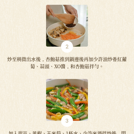
炒至稍微出⽔後，杏鮑菇推到鍋邊後再加少許油炒⾹紅蘿
蔔、蒜頭、XO醬，和杏鮑菇拌勻。
加入甜⾖、⿈椒、⽟⽶筍、1杯⽔、少許⽶酒拌炒後，悶