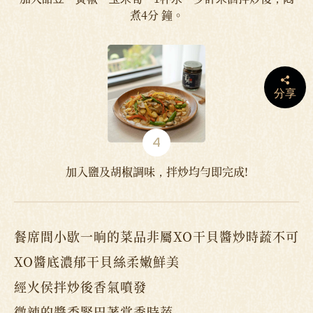
煮4分 鐘。
分享
加入鹽及胡椒調味，拌炒均勻即完成!
餐席間小歇一晌的菜品非屬XO干貝醬炒時蔬不可
XO醬底濃郁干貝絲柔嫩鮮美
經火侯拌炒後香氣噴發
微辣的醬香緊巴著當季時蔬