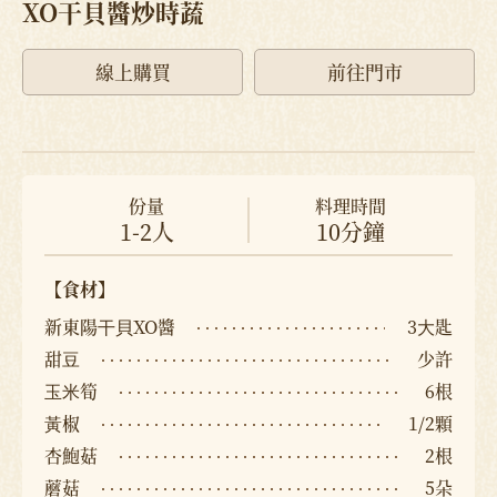
XO干貝醬炒時蔬
線上購買
前往門市
份量
料理時間
1-2人
10分鐘
【食材】
新東陽⼲⾙XO醬
3⼤匙
甜⾖
少許
⽟⽶筍
6根
⿈椒
1/2顆
杏鮑菇
2根
蘑菇
5朵