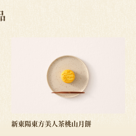
品
新東陽東方美人茶桃山月餅