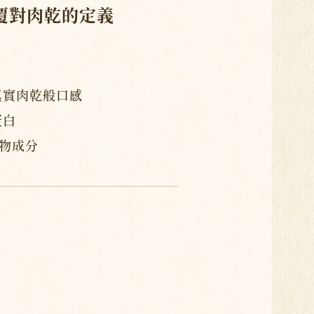
覆對肉乾的定義
勁
真實肉乾般口感
蛋白
動物成分