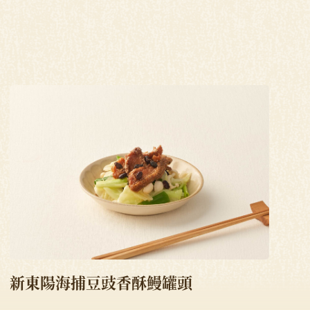
新東陽海捕豆豉香酥鰻罐頭