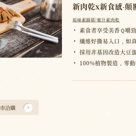
新肉乾
x新食感
‧
顛
原味素蹄筋
|
蜜汁素肉乾
素食者享受美香Ｑ嚼
纖維好撕易入口，如
採用非基因改造大豆
100%植物製造，零
市洽購