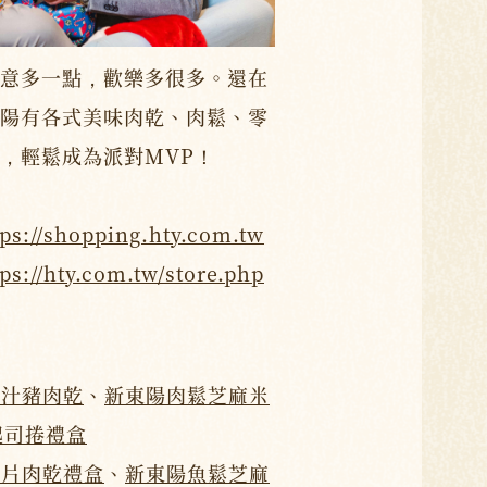
意多一點，歡樂多很多。還在
陽有各式美味肉乾、肉鬆、零
，輕鬆成為派對MVP！
tps://shopping.hty.com.tw
tps://hty.com.tw/store.php
蜜汁豬肉乾
、
新東陽肉鬆芝麻米
起司捲禮盒
脆片肉乾禮盒
、
新東陽魚鬆芝麻