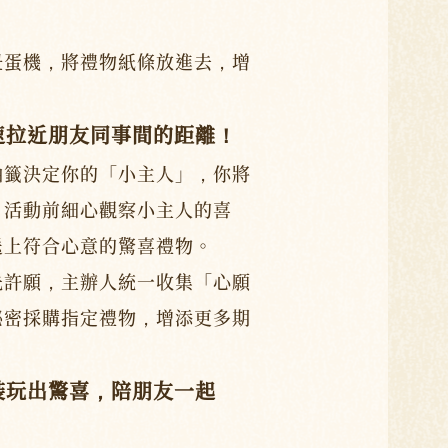
扭蛋機，將禮物紙條放進去，增
迅速拉近朋友同事間的距離！
抽籤決定你的「小主人」，你將
。活動前細心觀察小主人的喜
送上符合心意的驚喜禮物。
先許願，主辦人統一收集「心願
秘密採購指定禮物，增添更多期
包裝玩出驚喜，陪朋友一起