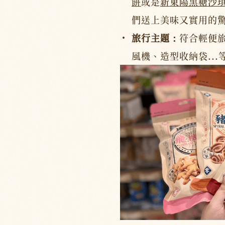
餅
或是
新東陽黑糖沙
們送上美味又實用的
旅行主題：
符合輕便
風機、造型收納袋...