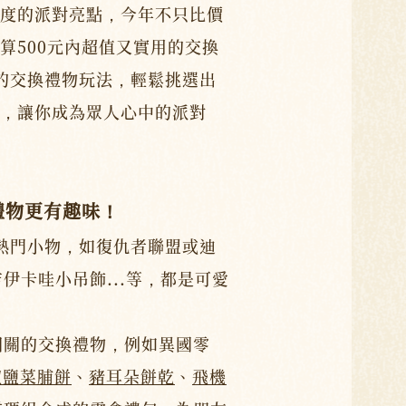
度的派對亮點，今年不只比價
算500元內超值又實用的交換
的交換禮物玩法，輕鬆挑選出
，讓你成為眾人心中的派對
禮物更有趣味！
熱門小物，如復仇者聯盟或迪
伊卡哇小吊飾...等，都是可愛
相關的交換禮物，例如異國零
椒鹽菜脯餅
、
豬耳朵餅乾
、
飛機