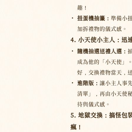
趣！
扭蛋機抽籤：
準備小
加拆禮物的儀式感。
4. 小天使小主人：
隨機抽選送禮人選：
成為他的「小天使」
好，交換禮物當天，
進階版：
讓小主人事
清單」，再由小天使
待與儀式感。
5. 地獄交換：搞怪
瘋！