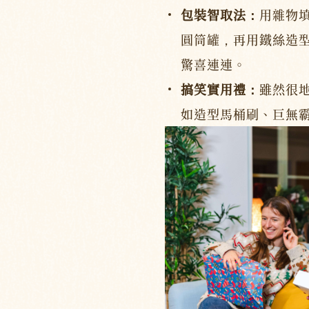
包裝智取法：
用雜物
圓筒罐，再用鐵絲造
驚喜連連。
搞笑實用禮：
雖然很
如造型馬桶刷、巨無