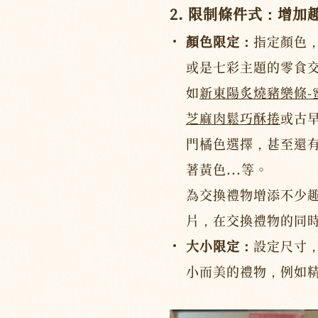
2. 限制條件式：增
顏色限定：
指定顏色
或是七彩主題的零食
如
新東陽炙燒豬樂條-
芝麻肉鬆巧酥捲
或古
門橘色選擇，甚至還
著黃色...等。
為交換禮物增添不少
片，在交換禮物的同
大小限定：
設定尺寸
小而美的禮物，例如