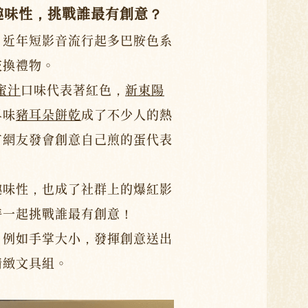
加趣味性，挑戰誰最有創意？
，近年短影音流行起多巴胺色系
交換禮物。
蜜汁
口味代表著紅色，
新東陽
早味
豬耳朵餅乾
成了不少人的熱
有網友發會創意自己煎的蛋代表
趣味性，也成了社群上的爆紅影
時一起挑戰誰最有創意！
，例如手掌大小，發揮創意送出
精緻文具組。