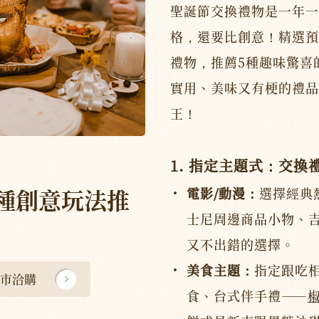
聖誕節交換禮物是一年一
格，還要比創意！精選預
禮物，推薦5種趣味驚喜
實用、美味又有梗的禮品
王！
1. 指定主題式：交換
種創意玩法推
電影/動漫：
選擇經典
士尼周邊商品小物、吉
又不出錯的選擇。
美食主題：
指定跟吃
市洽購
食、台式伴手禮——