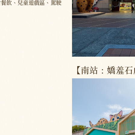
食餐飲、兒童遊戲區、駕駛
【南站：嬌羞石