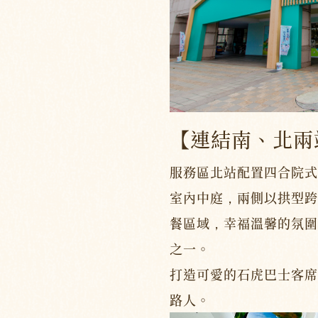
【連結南、北兩
服務區北站配置四合院式
室內中庭，兩側以拱型跨
餐區域，幸福溫馨的氛圍
之一。
打造可愛的石虎巴士客席
路人。