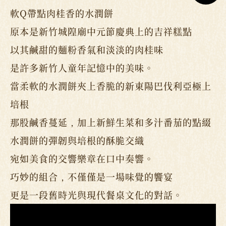
軟Q帶點肉桂香的水潤餅
原本是新竹城隍廟中元節慶典上的吉祥糕點
以其鹹甜的麵粉香氣和淡淡的肉桂味
是許多新竹人童年記憶中的美味。
當柔軟的水潤餅夾上香脆的新東陽巴伐利亞極上
培根
那股鹹香蔓延，加上新鮮生菜和多汁番茄的點綴
水潤餅的彈韌與培根的酥脆交織
宛如美食的交響樂章在口中奏響。
巧妙的組合，不僅僅是一場味覺的饗宴
更是一段舊時光與現代餐桌文化的對話。