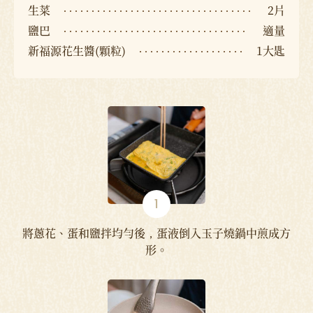
生菜
2片
鹽巴
適量
新福源花生醬(顆粒)
1大匙
將蔥花、蛋和鹽拌均勻後，蛋液倒入玉子燒鍋中煎成方
形。