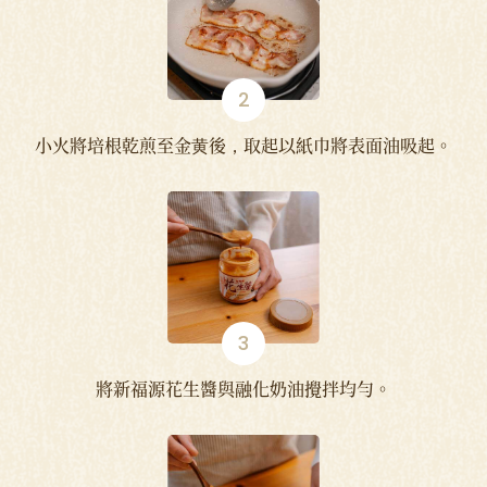
小火將培根乾煎至金黄後，取起以紙巾將表面油吸起。
將新福源花生醬與融化奶油攪拌均勻。