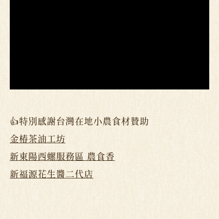
👍特別感謝台灣在地小農食材贊助
金椿茶油工坊
新東陽西螺服務區 農食香
新福源花生醬二代店