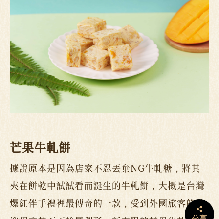
芒果牛軋餅
據說原本是因為店家不忍丟棄NG牛軋糖，將其
夾在餅乾中試試看而誕生的牛軋餅，大概是台灣
爆紅伴手禮裡最傳奇的一款，受到外國旅客的歡
分享