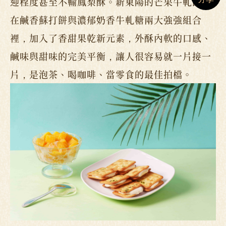
迎程度甚至不輸鳳梨酥。新東陽的芒果牛軋餅，
在鹹香蘇打餅與濃郁奶香牛軋糖兩大強強組合
裡，加入了香甜果乾新元素，外酥內軟的口感、
鹹味與甜味的完美平衡，讓人很容易就一片接一
片，是泡茶、喝咖啡、當零食的最佳拍檔。