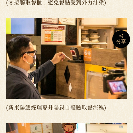
(零接觸取餐櫃，避免餐點受到外力汙染)
分享
(新東陽總經理麥升陽親自體驗取餐流程)