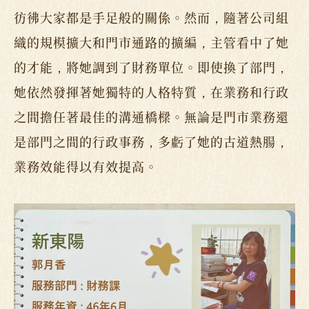
彷彿大家都是手足般的關係。然而，隨著公司組
織的規模擴大和門市通路的擴編，主管看中了她
的才能，將她調到了財務單位。即使換了部門，
她依然發揮著她獨特的人格特質，在業務和行政
之間擔任著最佳的溝通橋樑。無論是門市業務還
是部門之間的行政事務，多虧了她的古道熱腸，
業務效能得以有效提高。