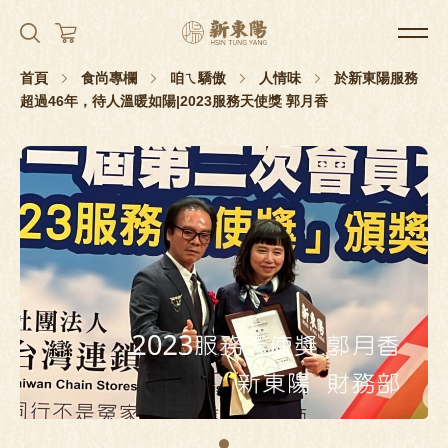
首頁
食尚專欄
咱ㄟ驕傲
人情味
於新東陽服務
超過46年，待人溫暖如陽|2023服務天使獎 郭月香