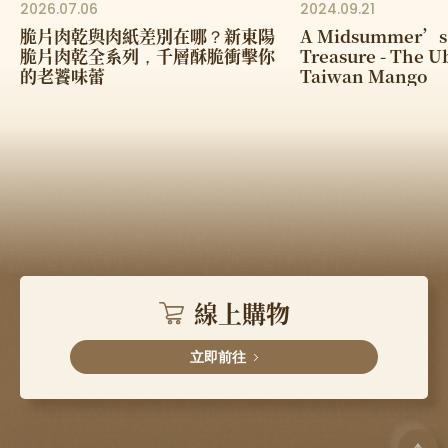
2026.07.06
2024.09.21
脆片肉乾與肉紙差別在哪？新東陽
A Midsummer’s 
脆片肉乾全系列，千層酥脆衝擊你
Treasure - The U
的老饕味蕾
Taiwan Mango
線上購物
立即前往