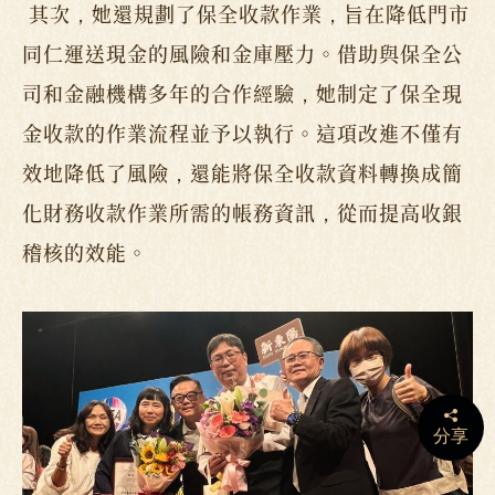
其次，她還規劃了保全收款作業，旨在降低門市
同仁運送現金的風險和金庫壓力。借助與保全公
司和金融機構多年的合作經驗，她制定了保全現
金收款的作業流程並予以執行。這項改進不僅有
效地降低了風險，還能將保全收款資料轉換成簡
化財務收款作業所需的帳務資訊，從而提高收銀
稽核的效能。
分享