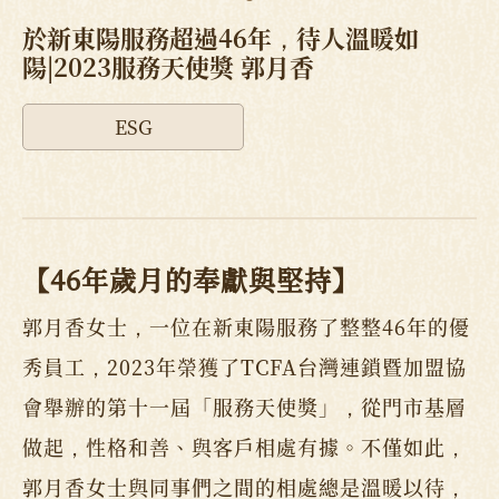
於新東陽服務超過46年，待人溫暖如
陽|2023服務天使獎 郭月香
ESG
【46年歲月的奉獻與堅持】
郭月香女士，一位在新東陽服務了整整46年的優
秀員工，2023年榮獲了TCFA台灣連鎖暨加盟協
會舉辦的第十一屆「服務天使獎」，從門市基層
做起，性格和善、與客戶相處有據。不僅如此，
郭月香女士與同事們之間的相處總是溫暖以待，